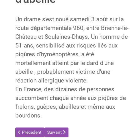
Un drame s'est noué samedi 3 août sur la
route départementale 960, entre Brienne-le-
Château et Soulaines-Dhuys. Un homme de
51 ans, sensibilisé aux risques liés aux
piqûres d'hyménoptères, a été
mortellement atteint par le dard d'une
abeille , probablement victime d'une
réaction allergique violente.
En France, des dizaines de personnes
succombent chaque année aux piqûres de
frelons, guêpes, abeilles et même aux
bourdons.
Article précédent : Fini les soucis : l'Aisne finance la destruction
Article suivant : Une banale tâche de jardinage 
Précédent
Suivant