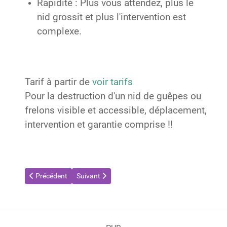
Rapidité : Plus vous attendez, plus le
nid grossit et plus l'intervention est
complexe.
Tarif à partir de
voir tarifs
Pour la destruction d'un nid de guêpes ou
frelons visible et accessible, déplacement,
intervention et garantie comprise !!
Article précédent : Destruction de nids de guêpes et frelons à 
Article suivant : Destruction de nids de guêpes e
Précédent
Suivant