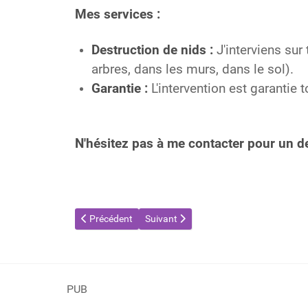
Mes services :
Destruction de nids :
J'interviens sur 
arbres, dans les murs, dans le sol).
Garantie :
L'intervention est garantie t
N'hésitez pas à me contacter pour un dev
Article précédent : Destruction de nids de guêpes et d
Article suivant : Destruction de nids d
Précédent
Suivant
PUB