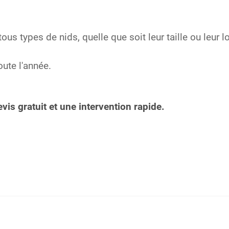
tous types de nids, quelle que soit leur taille ou leur l
oute l'année.
is gratuit et une intervention rapide.
e frelons à Wimy
e guêpes et de frelons à Any-Martin-Rieux