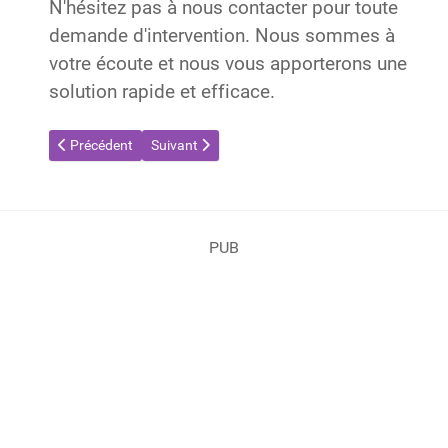
N'hésitez pas à nous contacter pour toute
demande d'intervention. Nous sommes à
votre écoute et nous vous apporterons une
solution rapide et efficace.
Article précédent : Destruction de nids de guêpes et de frelons
Article suivant : Destruction de nids de guêpes et
Précédent
Suivant
PUB