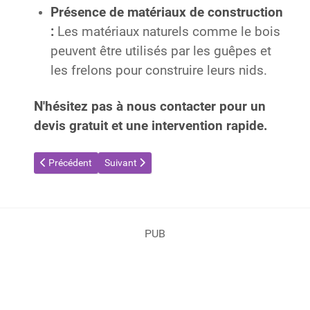
Présence de matériaux de construction
:
Les matériaux naturels comme le bois
peuvent être utilisés par les guêpes et
les frelons pour construire leurs nids.
N'hésitez pas à nous contacter pour un
devis gratuit et une intervention rapide.
Article précédent : Destruction de nids de guêpes et de frelons 
Article suivant : Destruction de nids de guêpes et
Précédent
Suivant
PUB