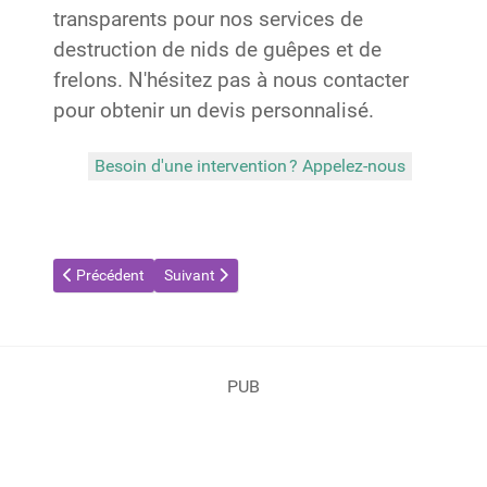
transparents pour nos services de
destruction de nids de guêpes et de
frelons. N'hésitez pas à nous contacter
pour obtenir un devis personnalisé.
Besoin d'une intervention ? Appelez-nous
Article précédent : Destruction de nids de guêpes et frelons à 
Article suivant : Destruction de nid de guêpes et
Précédent
Suivant
PUB