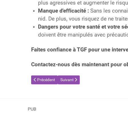
plus agressives et augmenter le risqu
Manque d'efficacité :
Sans les connais
nid. De plus, vous risquez de ne traite
Dangers pour votre santé et votre séc
doivent être manipulés avec précauti
Faites confiance à TGF pour une interve
Contactez-nous dès maintenant pour obte
Article précédent : Destruction de nids de guêpes et de
Article suivant : Destruction de nids d
Précédent
Suivant
PUB