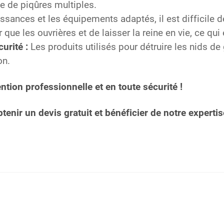
e de piqûres multiples.
sances et les équipements adaptés, il est difficile d
r que les ouvrières et de laisser la reine en vie, ce qu
urité :
Les produits utilisés pour détruire les nids d
on.
ntion professionnelle et en toute sécurité !
nir un devis gratuit et bénéficier de notre expertis
 frelons à La Bouteille
e guêpes et frelons à Buironfosse