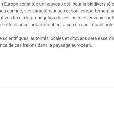
en Europe constitue un nouveau défi pour la biodiversité 
 peu connue, ses caractéristiques et son comportement ag
ntives face à la propagation de ces insectes envahissants
 de cette espèce, notamment en raison de son impact poten
e scientifiques, autorités locales et citoyens sera essentie
ence de ces frelons dans le paysage européen.
ans meurt après une attaque de frelons