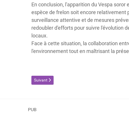
En conclusion, l'apparition du Vespa soror 
espèce de frelon soit encore relativement
surveillance attentive et de mesures préve
redoubler d'efforts pour suivre l'évolution
locaux.
Face à cette situation, la collaboration entr
l'environnement tout en maîtrisant la prés
Article suivant : Tragédie en forêt : une femme de 68 
Suivant
PUB