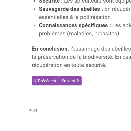
Sécurité :
Les apiculteurs sont équipé
Sauvegarde des abeilles :
En récupéra
essentielles à la pollinisation.
Connaissances spécifiques :
Les apic
problèmes (maladies, parasites).
En conclusion,
l'essaimage des abeilles
la préservation de la biodiversité. En ca
récupération en toute sécurité.
Article précédent : Villette-sur-Ain : une cycliste victi
Article suivant : Le certibiocide c'est qu
Précédent
Suivant
PUB