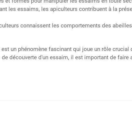
s et formés pour manipuler les essaims en toute sécu
nt les essaims, les apiculteurs contribuent à la prése
ulteurs connaissent les comportements des abeilles e
 est un phénomène fascinant qui joue un rôle crucial 
s de découverte d'un essaim, il est important de faire
me d'une attaque de frelons
oi ?